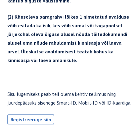
kantud õiguste välistamine.
Võlaõigusseadus III
Võlaõigusseadus II
(2) Käesoleva paragrahvi lõikes 1 nimetatud avalduse
Võlaõigusseadus I
võib esitada ka isik, kes võib samal või tagapoolsel
järjekohal oleva õiguse alusel nõuda täitedokumendi
Asjaõigusseadus II
alusel oma nõude rahuldamist kinnisasja või laeva
Asjaõigusseadus I
arvel. Üleskutse avaldamisest teatab kohus ka
kinnisasja või laeva omanikule
.
AVALIK ÕIGUS
Riigihangete seadus
Halduskohtumenetluse seadustik
Sisu lugemiseks peab teil olema kehtiv tellimus ning
juurdepääsuks sisenege Smart-ID, Mobiil-ID või ID-kaardiga.
KARISTUSÕIGUS
Registreeruge siin
Karistusseadustik
Kriminaalmenetluse seadustik