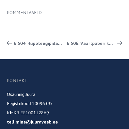
KOMMENTAARID
Paginatsiooni lingid
§ 504. Hüpoteegipidaja õiguse välistamine
§ 506. Väärtpaberi kehtetuks tunnistamise avaldus
Jalus
KONTAKT
Osaühing Juura
Registrikood 10096395
KMKR EE100112869
tellimine@juuraveeb.ee