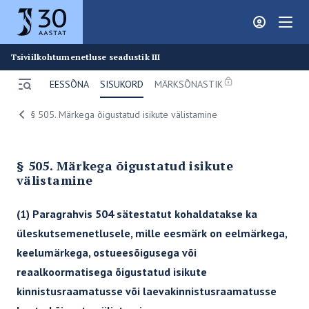
Juura
Tsiviilkohtumenetluse seadustik III
EESSÕNA
SISUKORD
MÄRKSÕNASTIK
Ava menüü
Breadcrumbs
§ 505. Märkega õigustatud isikute välistamine
ERAÕIGUS
Liikluskindlustuse seadus
§ 505. Märkega õigustatud isikute
Patsiendikindlustus
välistamine
Tsiviilseadustiku üldosa seadus
(1) Paragrahvis 504 sätestatut kohaldatakse ka
Tsiviilkohtumenetluse seadustik III
üleskutsemenetlusele, mille eesmärk on eelmärkega,
Tsiviilkohtumenetluse seadustik II
keelumärkega, ostueesõigusega või
Tsiviilkohtumenetluse seadustik I
reaalkoormatisega õigustatud isikute
kinnistusraamatusse või laevakinnistusraamatusse
Võlaõigusseadus IV